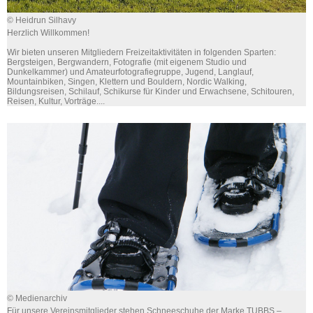
© Heidrun Silhavy
Herzlich Willkommen!
Wir bieten unseren Mitgliedern Freizeitaktivitäten in folgenden Sparten:
Bergsteigen, Bergwandern, Fotografie (mit eigenem Studio und
Dunkelkammer) und Amateurfotografiegruppe, Jugend, Langlauf,
Mountainbiken, Singen, Klettern und Bouldern, Nordic Walking,
Bildungsreisen, Schilauf, Schikurse für Kinder und Erwachsene, Schitouren,
Reisen, Kultur, Vorträge....
© Medienarchiv
Für unsere Vereinsmitglieder stehen Schneeschuhe der Marke TUBBS –