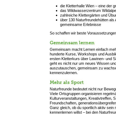
die Kletterhalle Wien – eine der g
das Wildwasserzentrum Wildalpen
zahlreiche Klettergärten und Üb
über 130 Naturfreundehütten al
gemeinsame Erlebnisse
So schaffen wir beste Voraussetzungen 
Gemeinsam lernen
Gemeinsam macht Lernen einfach mehr 
hunderte Kurse, Workshops und Ausbil
ersten Kletterkurs über Lawinen- und Si
geht es nicht nur um neues Wissen und
auszutauschen, gemeinsam zu wachsen
kennenzulernen.
Mehr als Sport
Naturfreunde bedeutet nicht nur Beweg
Viele Ortsgruppen organisieren regelmä
Kulturveranstaltungen, Kreativtreffen,
Freundschaften, generationsübergreife
Ganz gleich, ob du sportlich aktiv sei
kennenlernen willst – bei den Naturfreu