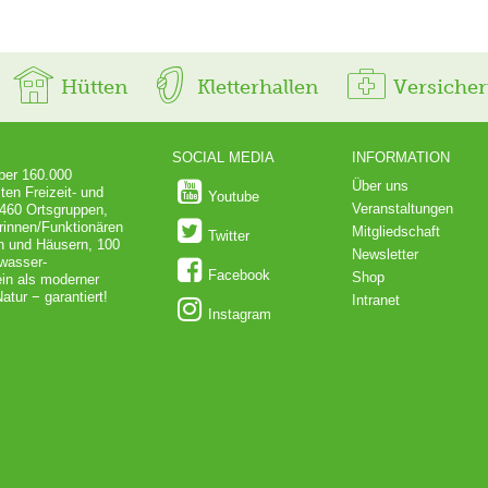
Hütten
Kletterhallen
Versiche
SOCIAL MEDIA
INFORMATION
über 160.000
Über uns
ten Freizeit- und
Youtube
Veranstaltungen
 460 Ortsgruppen,
rinnen/Funktionären
Mitgliedschaft
Twitter
en und Häusern, 100
Newsletter
dwasser-
Facebook
Shop
in als moderner
atur − garantiert!
Intranet
Instagram