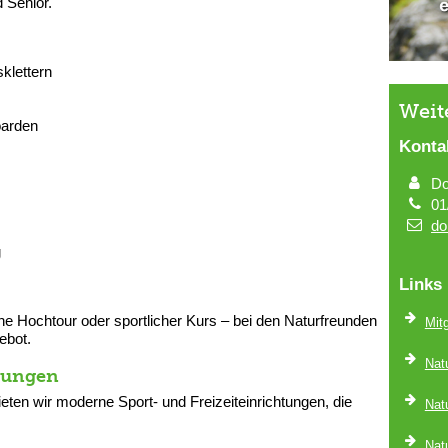
 Senior.
:
sklettern
Weit
oarden
Konta
Do
01
do
g
Links
 Hochtour oder sportlicher Kurs – bei den Naturfreunden
Mit
ebot.
Nat
tungen
ten wir moderne Sport- und Freizeiteinrichtungen, die
Natu
Natu