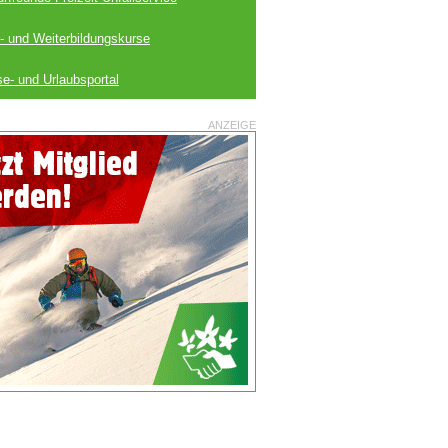
- und Weiterbildungskurse
se- und Urlaubsportal
ANZEIGE