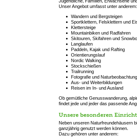
Jugendliche, Familien, Erwachsene und
Unser Angebot umfasst unter anderem
Wandern und Bergsteigen
Sportklettern, Felsklettern und Ei
Klettersteige
Mountainbiken und Radfahren
Skitouren, Skifahren und Snowb
Langlaufen
Paddeln, Kajak und Rafting
Orientierungslauf
Nordic Walking
Stockschießen
Trailrunning
Fotografie und Naturbeobachtun
Aus- und Weiterbildungen
Reisen im In- und Ausland
Ob gemütliche Genusswanderung, alpine
findet jede und jeder das passende Ang
Unsere besonderen Einrich
Neben unseren Naturfreundehäusern bie
ganzjährig genutzt werden können.
Dazu gehören unter anderem: