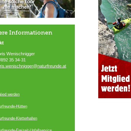
ere Informationen
kt
ris Wenischnigger
/892 35 34-31
ris.wenischnigger@naturfreunde.at
glied werden
urfreunde-Hütten
rfreunde-Kletterhallen
rfreunde-Freizeit-Unfallservice