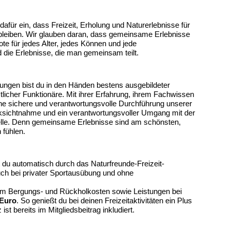
dafür ein, dass Freizeit, Erholung und Naturerlebnisse für
 bleiben. Wir glauben daran, dass gemeinsame Erlebnisse
te für jedes Alter, jedes Können und jede
die Erlebnisse, die man gemeinsam teilt.
tungen bist du in den Händen bestens ausgebildeter
tlicher Funktionäre. Mit ihrer Erfahrung, ihrem Fachwissen
eine sichere und verantwortungsvolle Durchführung unserer
ksichtnahme und ein verantwortungsvoller Umgang mit der
elle. Denn gemeinsame Erlebnisse sind am schönsten,
 fühlen.
t du automatisch durch das Naturfreunde-Freizeit-
auch bei privater Sportausübung und ohne
em Bergungs- und Rückholkosten sowie Leistungen bei
 Euro
. So genießt du bei deinen Freizeitaktivitäten ein Plus
st bereits im Mitgliedsbeitrag inkludiert.