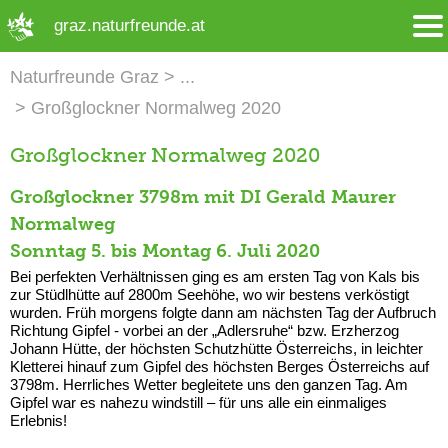
➜ Hauptregion der Seite anspringen
graz.naturfreunde.at
Naturfreunde Graz
Großglockner Normalweg 2020
Großglockner Normalweg 2020
Großglockner
3798m mit DI Gerald Maurer
Normalweg
Sonntag 5. bis Montag 6. Juli 2020
Bei perfekten Verhältnissen ging es am ersten Tag von Kals bis
zur Stüdlhütte auf 2800m Seehöhe, wo wir bestens verköstigt
wurden. Früh morgens folgte dann am nächsten Tag der Aufbruch
Richtung Gipfel - vorbei an der „Adlersruhe“ bzw. Erzherzog
Johann Hütte, der höchsten Schutzhütte Österreichs, in leichter
Kletterei hinauf zum Gipfel des höchsten Berges Österreichs auf
3798m. Herrliches Wetter begleitete uns den ganzen Tag. Am
Gipfel war es nahezu windstill – für uns alle ein einmaliges
Erlebnis!