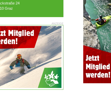
ckstraße 24
10 Graz
ANZEIGE