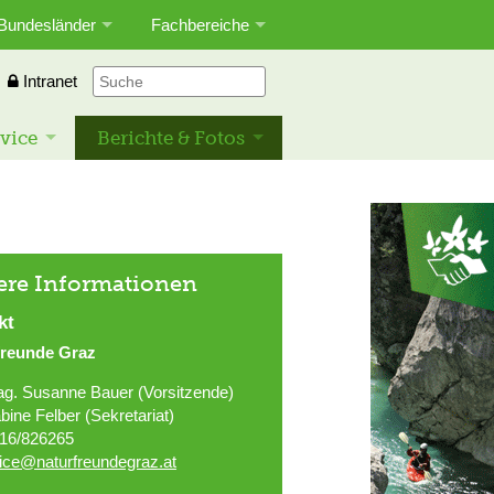
Bundesländer
Fachbereiche
Intranet
vice
Berichte & Fotos
ere Informationen
kt
freunde Graz
g. Susanne Bauer (Vorsitzende)
bine Felber (Sekretariat)
16/826265
fice@naturfreundegraz.at