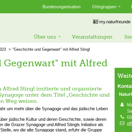
Bundesorganisation
Ortsgruppen
my.naturfreunde
Über uns
Veranstaltungen
Ser
023
"Geschichte und Gegenwart" mit Alfred Stingl
 Gegenwart" mit Alfred
Weit
Konta
Alfred Stingl imitierte und organsierte
 Synagoge unter dem Titel „Geschichte und
Natur
en Weg weisen.
Ma
hr um mehr über die Synagoge und das jüdische Leben
Sa
03
über jüdische Kultur und deren Geschichte, sowie deren
of
 die Grazer Synagoge und Alfred Stingls Initiative als
Stelle, wo die alte Synagoge stand, erfuhr die Gruppe