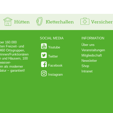
Hütten
Kletterhallen
Versiche
SOCIAL MEDIA
INFORMATION
über 160.000
Über uns
ten Freizeit- und
Youtube
Veranstaltungen
 460 Ortsgruppen,
rinnen/Funktionären
Mitgliedschaft
Twitter
en und Häusern, 100
Newsletter
dwasser-
Facebook
Shop
in als moderner
atur − garantiert!
Intranet
Instagram