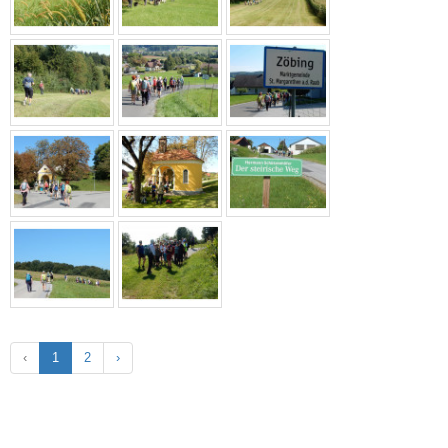
‹
1
2
›