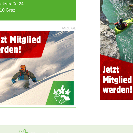
ckstraße 24
10 Graz
ANZEIGE