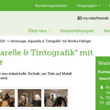
Bundesorganisation
Ortsgruppen
my.naturfreunde
Über uns
Veranstaltungen
Ser
024
Vernissage „Aquarelle & Tintografik“ mit Monika Fellinger
relle & Tintografik“ mit
r
Weit
Konta
e neu entwickelte Technik, wo Tinte auf Metall
wird.
Natur
Ma
Sa
03
of