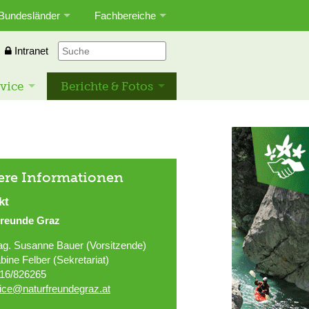
Bundesländer
Fachbereiche
Intranet
vice
Berichte & Fotos
ere Informationen
kt
freunde Graz
g. Susanne Bauer (Vorsitzende)
bine Felber (Sekretariat)
16/826265
fice@naturfreundegraz.at