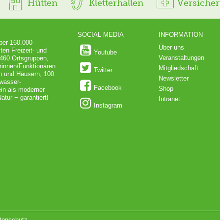
Hütten
Kletterhallen
Versiche
SOCIAL MEDIA
INFORMATION
über 160.000
Über uns
ten Freizeit- und
Youtube
Veranstaltungen
 460 Ortsgruppen,
rinnen/Funktionären
Mitgliedschaft
Twitter
en und Häusern, 100
Newsletter
dwasser-
Facebook
Shop
in als moderner
atur − garantiert!
Intranet
Instagram
tenschutz