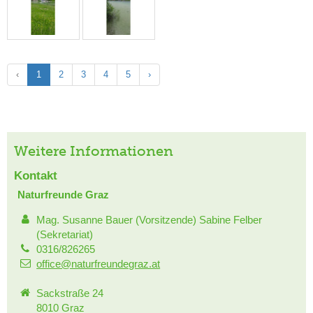
‹
1
2
3
4
5
›
Weitere Informationen
Kontakt
Naturfreunde Graz
Mag. Susanne Bauer (Vorsitzende) Sabine Felber
(Sekretariat)
0316/826265
office@naturfreundegraz.at
Sackstraße 24
8010 Graz