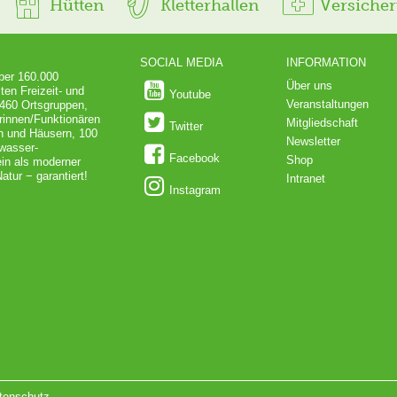
Hütten
Kletterhallen
Versiche
SOCIAL MEDIA
INFORMATION
über 160.000
Über uns
ten Freizeit- und
Youtube
Veranstaltungen
 460 Ortsgruppen,
rinnen/Funktionären
Mitgliedschaft
Twitter
en und Häusern, 100
Newsletter
dwasser-
Facebook
Shop
in als moderner
atur − garantiert!
Intranet
Instagram
tenschutz