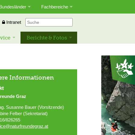
Bundesländer
Fachbereiche
Intranet
vice
Berichte & Fotos
ere Informationen
kt
freunde Graz
g. Susanne Bauer (Vorsitzende)
bine Felber (Sekretariat)
16/826265
fice@naturfreundegraz.at