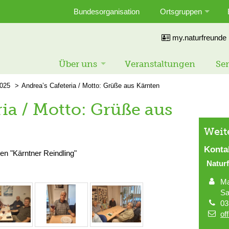
Bundesorganisation
Ortsgruppen
my.naturfreunde
Über uns
Veranstaltungen
Ser
025
Andrea’s Cafeteria / Motto: Grüße aus Kärnten
ria / Motto: Grüße aus
Weit
Konta
en "Kärntner Reindling"
Natur
Ma
Sa
03
of