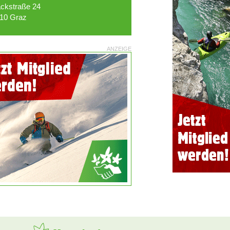
ckstraße 24
10 Graz
ANZEIGE