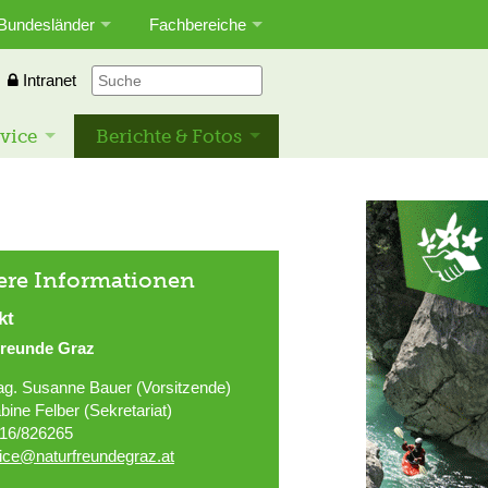
Bundesländer
Fachbereiche
Intranet
vice
Berichte & Fotos
ere Informationen
kt
freunde Graz
g. Susanne Bauer (Vorsitzende)
bine Felber (Sekretariat)
16/826265
fice@naturfreundegraz.at