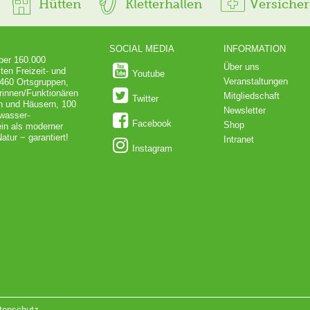
Hütten
Kletterhallen
Versiche
SOCIAL MEDIA
INFORMATION
über 160.000
Über uns
ten Freizeit- und
Youtube
Veranstaltungen
 460 Ortsgruppen,
rinnen/Funktionären
Mitgliedschaft
Twitter
en und Häusern, 100
Newsletter
dwasser-
Facebook
Shop
in als moderner
atur − garantiert!
Intranet
Instagram
tenschutz