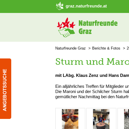
➜ Hauptregion der Seite anspringen
graz.naturfreunde.at
Naturfreunde Graz
Berichte & Fotos
2
Sturm und Mar
mit LAbg. Klaus Zenz und Hans Da
Ein alljährliches Treffen für Mitgliede
Die Maroni und der Schilcher Sturm ha
gemütlicher Nachmittag bei den Naturf