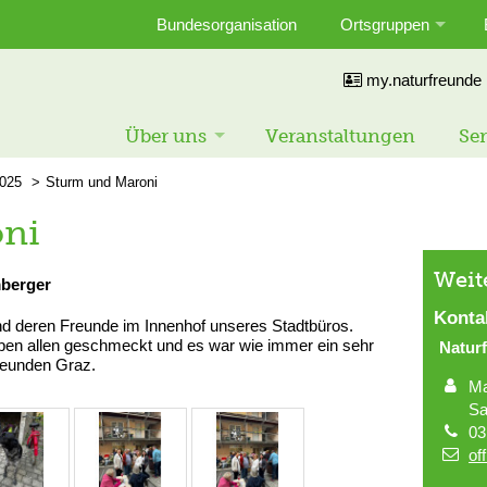
Bundesorganisation
Ortsgruppen
my.naturfreunde
Über uns
Veranstaltungen
Ser
025
Sturm und Maroni
oni
Weit
mberger
Konta
r und deren Freunde im Innenhof unseres Stadtbüros.
ben allen geschmeckt und es war wie immer ein sehr
Natur
reunden Graz.
Ma
Sa
03
of