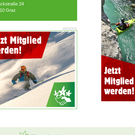
ckstraße 24
10 Graz
ANZEIGE