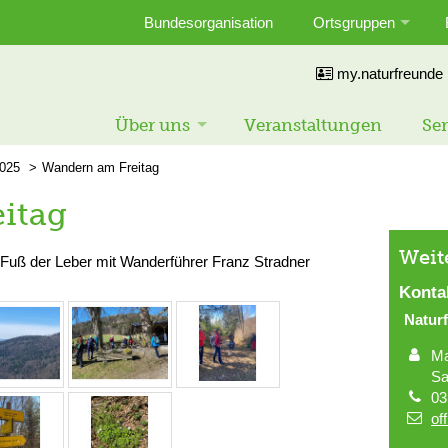
Bundesorganisation
Ortsgruppen
my.naturfreunde
Über uns
Veranstaltungen
Ser
025
Wandern am Freitag
itag
Weit
Fuß der Leber mit Wanderführer Franz Stradner
Konta
Natur
Ma
Sa
03
of