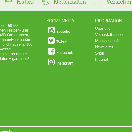
Hütten
Kletterhallen
Versiche
SOCIAL MEDIA
INFORMATION
über 160.000
Über uns
ten Freizeit- und
Youtube
Veranstaltungen
 460 Ortsgruppen,
rinnen/Funktionären
Mitgliedschaft
Twitter
en und Häusern, 100
Newsletter
dwasser-
Facebook
Shop
in als moderner
atur − garantiert!
Intranet
Instagram
tenschutz