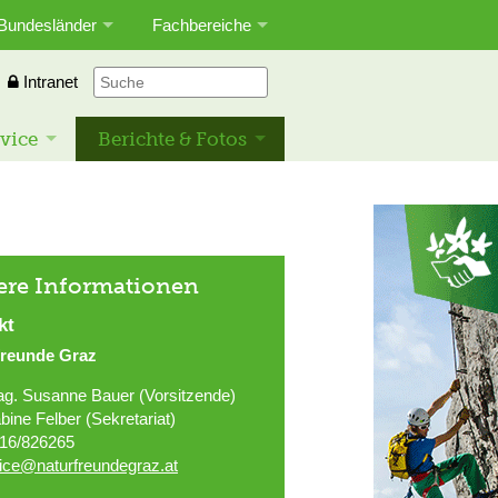
Bundesländer
Fachbereiche
Intranet
vice
Berichte & Fotos
ere Informationen
kt
freunde Graz
g. Susanne Bauer (Vorsitzende)
bine Felber (Sekretariat)
16/826265
fice@naturfreundegraz.at