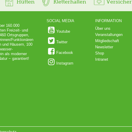
Hütten
Kletterhallen
Versiche
SOCIAL MEDIA
INFORMATION
über 160.000
Über uns
ten Freizeit- und
Youtube
Veranstaltungen
 460 Ortsgruppen,
rinnen/Funktionären
Mitgliedschaft
Twitter
en und Häusern, 100
Newsletter
dwasser-
Facebook
Shop
in als moderner
atur − garantiert!
Intranet
Instagram
tenschutz