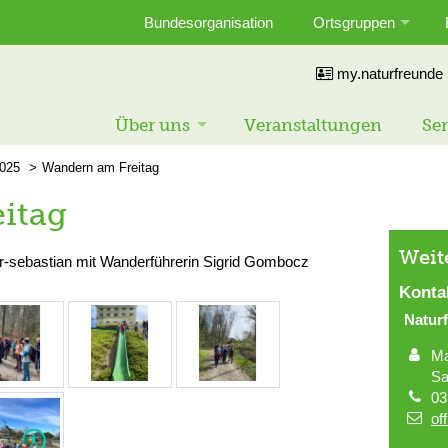
Bundesorganisation
Ortsgruppen
my.naturfreunde
Über uns
Veranstaltungen
Ser
025
Wandern am Freitag
itag
Weit
r-sebastian mit Wanderführerin Sigrid Gombocz
Konta
Natur
Ma
Sa
03
of