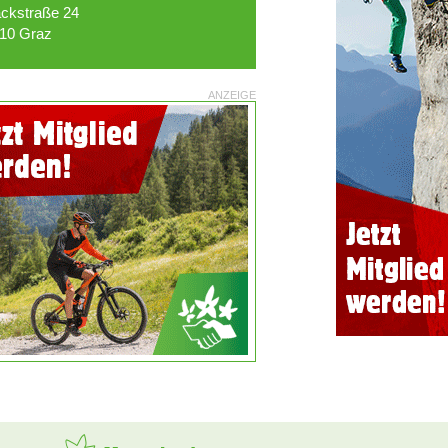
ckstraße 24
10 Graz
ANZEIGE