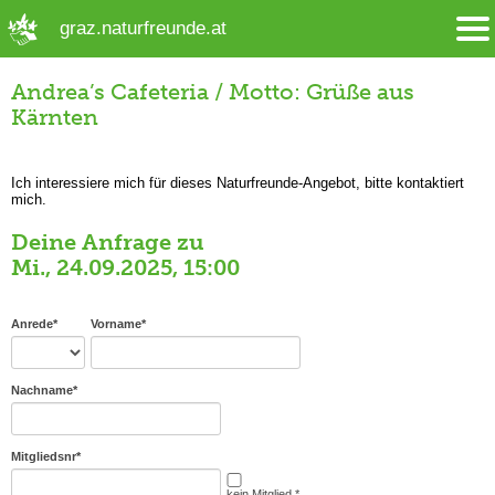
➜ Hauptregion der Seite anspringen
graz.naturfreunde.at
Andrea’s Cafeteria / Motto: Grüße aus
Kärnten
Ich interessiere mich für dieses Naturfreunde-Angebot, bitte kontaktiert
mich.
Deine Anfrage zu
Mi., 24.09.2025, 15:00
Anrede
*
Vorname
*
Nachname
*
Mitgliedsnr
*
kein Mitglied *