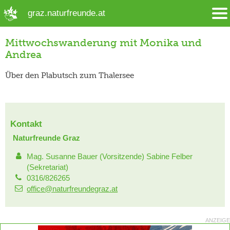
➜ Hauptregion der Seite anspringen
graz.naturfreunde.at
Mittwochswanderung mit Monika und
Andrea
Über den Plabutsch zum Thalersee
Kontakt
Naturfreunde Graz
Mag. Susanne Bauer (Vorsitzende) Sabine Felber
(Sekretariat)
0316/826265
office@naturfreundegraz.at
ANZEIGE