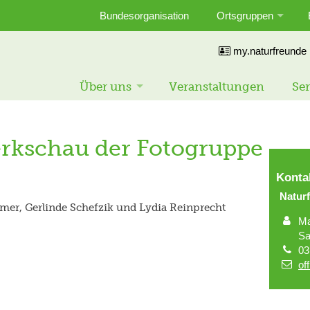
Bundesorganisation
Ortsgruppen
my.naturfreunde
Über uns
Veranstaltungen
Ser
kschau der Fotogruppe
Konta
Natur
mmer, Gerlinde Schefzik und Lydia Reinprecht
Ma
Sa
03
of