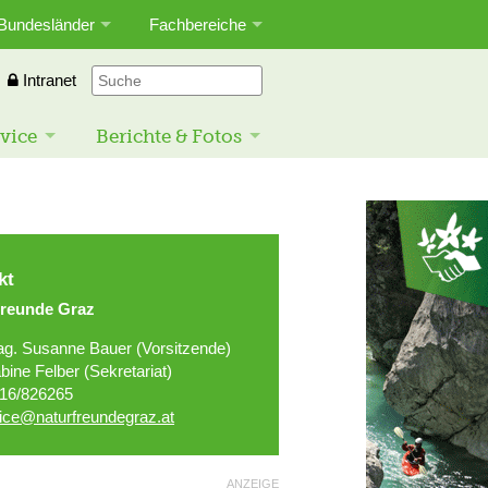
Bundesländer
Fachbereiche
Intranet
vice
Berichte & Fotos
kt
freunde Graz
g. Susanne Bauer (Vorsitzende)
bine Felber (Sekretariat)
16/826265
fice@naturfreundegraz.at
ANZEIGE