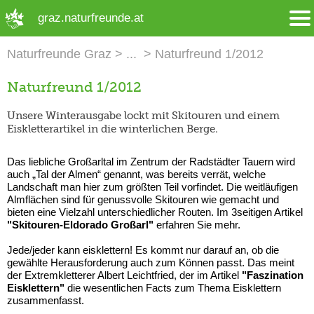
➜ Hauptregion der Seite anspringen
graz.naturfreunde.at
Naturfreunde Graz
Naturfreund 1/2012
Naturfreund 1/2012
Unsere Winterausgabe lockt mit Skitouren und einem
Eiskletterartikel in die winterlichen Berge.
Das liebliche Großarltal im Zentrum der Radstädter Tauern wird
auch „Tal der Almen“ genannt, was bereits verrät, welche
Landschaft man hier zum größten Teil vorfindet. Die weitläufigen
Almflächen sind für genussvolle Skitouren wie gemacht und
bieten eine Vielzahl unterschiedlicher Routen. Im 3seitigen Artikel
"Skitouren-Eldorado Großarl"
erfahren Sie mehr.
Jede/jeder kann eisklettern! Es kommt nur darauf an, ob die
gewählte Herausforderung auch zum Können passt. Das meint
der Extremkletterer Albert Leichtfried, der im Artikel
"Faszination
Eisklettern"
die wesentlichen Facts zum Thema Eisklettern
zusammenfasst.