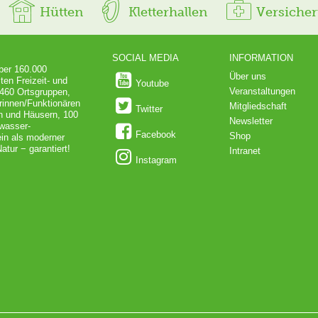
Hütten
Kletterhallen
Versiche
SOCIAL MEDIA
INFORMATION
über 160.000
Über uns
ten Freizeit- und
Youtube
Veranstaltungen
 460 Ortsgruppen,
rinnen/Funktionären
Mitgliedschaft
Twitter
en und Häusern, 100
Newsletter
dwasser-
Facebook
Shop
in als moderner
atur − garantiert!
Intranet
Instagram